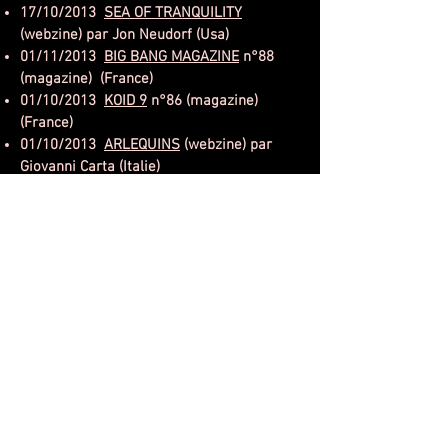
17/10/2013
SEA OF TRANQUILITY
(webzine) par Jon Neudorf (Usa)
01/11/2013
BIG BANG MAGAZINE
n°88
(magazine) (France)
01/10/2013
KOID 9
n°86 (magazine)
(France)
01/10/2013
ARLEQUINS
(webzine) par
Giovanni Carta (Italie)
01/09/2013
DPRP
(webzine) par Joel Atlas
(Netherlands)
08/08/2013
MUSICWAVES
(webzine) par
Marc M. (France)
06/07/2013
AMAROCKPROG
(webzine) par
Cyrille Delanlssays (France)