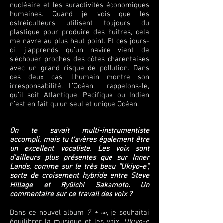
nucléaire et les suractivités économiques
humaines. Quand je vois que les
ostréiculteurs utilisent toujours du
plastique pour produire des huitres, cela
me navre au plus haut point. Et ces jours-
ci, j’apprends qu’un navire vient de
s’échouer proches des côtes charentaises
avec un grand risque de pollution. Dans
ces deux cas, l’humain montre son
irresponsabilité. L’Océan, rappelons-le,
qu’il soit Atlantique, Pacifique ou Indien
n’est en fait qu’un seul et unique Océan.
On te savait multi-instrumentiste
accompli, mais tu t’avères également être
un excellent vocaliste. Les voix sont
d’ailleurs plus présentes que sur Inner
Lands, comme sur le très beau “Ukiyo-e”,
sorte de croisement hybride entre Steve
Hillage et Ryūichi Sakamoto. Un
commentaire sur ce travail des voix ?
Dans ce nouvel album
7 + ∞
, je souhaitai
équilibrer la musique et les voix.
Ukiyo-e