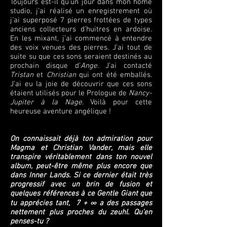
Toujours est-il qu’un jour dans mon home
studio, j’ai réalisé un enregistrement où
j’ai superposé 7 pierres frottées de types
anciens collecteurs d’huitres en ardoise.
En les mixant, j’ai commencé à entendre
des voix venues des pierres. J’ai tout de
suite su que ces sons seraient destinés au
prochain disque d’
Ange
. J’ai contacté
Tristan
et
Christian
qui ont été emballés.
J’ai eu la joie de découvrir que ces sons
étaient utilisés pour le Prologue de
Nancy-
Jupiter à la Nage
. Voilà pour cette
heureuse aventure angélique !
On connaissait déjà ton admiration pour
Magma et Christian Vander, mais elle
transpire véritablement dans ton nouvel
album, peut-être même plus encore que
dans Inner Lands. Si ce dernier était très
progressif avec un brin de fusion et
quelques références à ce Gentle Giant que
tu apprécies tant, 7 + ∞ a des passages
nettement plus proches du zeuhl. Qu’en
penses-tu ?