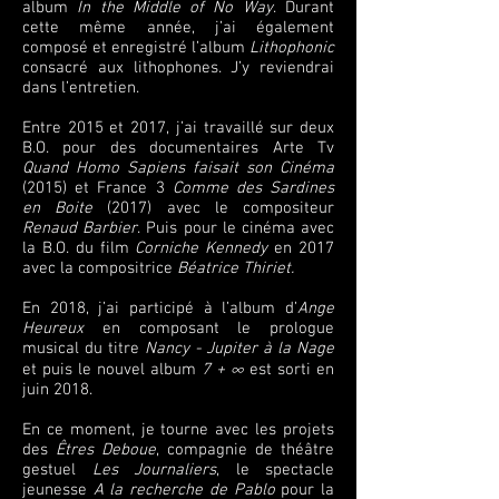
album
In the Middle of No Way
. Durant
cette même année, j’ai également
composé et enregistré l’album
Lithophonic
consacré aux lithophones. J’y reviendrai
dans l’entretien.
Entre 2015 et 2017, j’ai travaillé sur deux
B.O. pour des documentaires Arte Tv
Quand Homo Sapiens faisait son Cinéma
(2015) et France 3
Comme des Sardines
en Boite
(2017) avec le compositeur
Renaud Barbier
. Puis pour le cinéma avec
la B.O. du film
Corniche Kennedy
en 2017
avec la compositrice
Béatrice Thiriet.
En 2018, j’ai participé à l’album d’
Ange
Heureux
en composant le prologue
musical du titre
Nancy - Jupiter à la Nage
et puis le nouvel album
7 + ∞
est sorti en
juin 2018.
En ce moment, je tourne avec les projets
des
Êtres Deboue
, compagnie de théâtre
gestuel
Les Journaliers
, le spectacle
jeunesse
A la recherche de Pablo
pour la