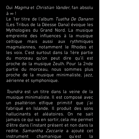
Oui
Magma
et
Christian Vander
, fan absolu
à ∞ !
Le 1er titre de l’album
Tuatha De Danann
(Les Tribus de la Déesse Dana) évoque les
Mythologies du Grand Nord. La musique
empreinte des influences à la musique
celtique mais aussi aux rythmiques
magmaïennes, notamment le Rhodes et
les voix. C’est surtout dans la 1ère partie
du morceau qu’on peut dire qu’il est
proche de la musique Zeulh. Pour la 2nde
partie du morceau, nous sommes plus
proche de la musique minimaliste, jazz,
aérienne et symphonique.
Toundra
est un titre dans la veine de la
musique minimaliste. Il est composé avec
un psaltérion elfique primitif que j’ai
fabriqué en Islande. Il produit des sons
hallucinants et aléatoires. On ne sait
jamais ce qui va en sortir, cela me permet
d’être dans l’instant présent et non dans la
redite.
Samantha Zaccarie
a ajouté cet
instrument chamanique qu’est la