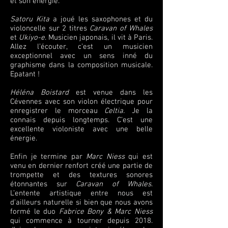
et son énergie.
Satoru Kita
a joué les saxophones et du
violoncelle sur 2 titres
Caravan of Whales
et
Ukiyo-e
. Musicien japonais, il vit à Paris.
Allez l’écouter, c’est un musicien
exceptionnel avec un sens inné du
graphisme dans la composition musicale.
Epatant !
Héléna Boistard
est venue dans les
Cévennes avec son violon électrique pour
enregistrer le morceau
Celtia.
Je la
connais depuis longtemps. C’est une
excellente violoniste avec une belle
énergie.
Enfin je termine par
Marc Niess
qui est
venu en dernier renfort créé une partie de
trompette et des textures sonores
étonnantes sur
Caravan of Whales
.
L’entente artistique entre nous est
d’ailleurs naturelle si bien que nous avons
formé le duo
Fabrice Bony & Marc Niess
qui commence à tourner depuis 2018.