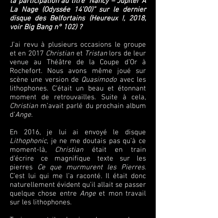
ta participation au titre “Nancy – Jupiter À
La Nage (Odyssée 14’00)” sur le dernier
disque des Belfortains (Heureux !, 2018,
voir Big Bang n° 102) ?
J’ai revu à plusieurs occasions le groupe
et en 2017
Christian
et
Tristan
lors de leur
venue au Théâtre de la Coupe d’Or à
Rochefort. Nous avons même joué sur
scène une version de
Quasimodo
avec les
lithophones. C’était un beau et étonnant
moment de retrouvailles. Suite à cela,
Christian
m’avait parlé du prochain album
d’
Ange
.
En 2016, je lui ai envoyé le disque
Lithophonic
, je ne me doutais pas qu’à ce
moment-là,
Christian
était en train
d’écrire ce magnifique texte sur les
pierres
Ce que murmurent les Pierres
.
C’est lui qui me l’a raconté. Il était donc
naturellement évident qu’il allait se passer
quelque chose entre
Ange
et mon travail
sur les lithophones.