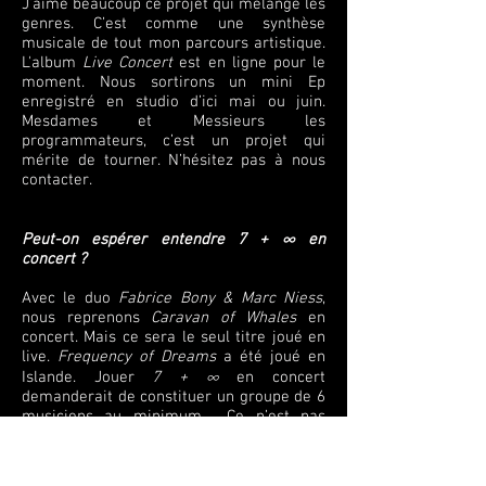
J’aime beaucoup ce projet qui mélange les
genres. C’est comme une synthèse
musicale de tout mon parcours artistique.
L'album
Live Concert
est en ligne pour le
moment. Nous sortirons un mini Ep
enregistré en studio d’ici mai ou juin.
Mesdames et Messieurs les
programmateurs, c’est un projet qui
mérite de tourner. N’hésitez pas à nous
contacter.
Peut-on espérer entendre 7 + ∞ en
concert ?
Avec le duo
Fabrice Bony & Marc Niess
,
nous reprenons
Caravan of Whales
en
concert. Mais ce sera le seul titre joué en
live.
Frequency of Dreams
a été joué en
Islande. Jouer
7 + ∞
en concert
demanderait de constituer un groupe de 6
musiciens au minimum. Ce n’est pas
prévu pour l’instant. Il faudra plutôt
écouter et voir cet album en tant que
peintures abouties.