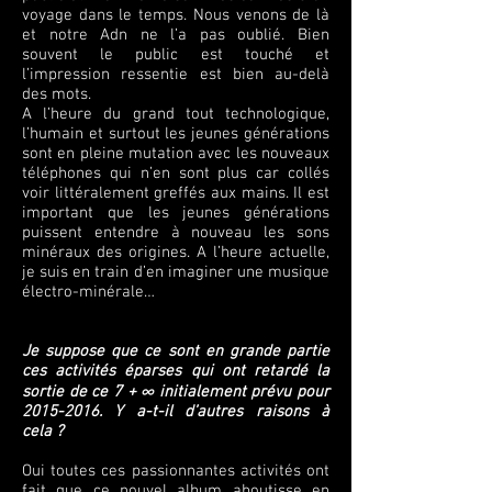
voyage dans le temps. Nous venons de là
et notre Adn ne l’a pas oublié. Bien
souvent le public est touché et
l’impression ressentie est bien au-delà
des mots.
A l’heure du grand tout technologique,
l’humain et surtout les jeunes générations
sont en pleine mutation avec les nouveaux
téléphones qui n’en sont plus car collés
voir littéralement greffés aux mains. Il est
important que les jeunes générations
puissent entendre à nouveau les sons
minéraux des origines. A l’heure actuelle,
je suis en train d’en imaginer une musique
électro-minérale…
Je suppose que ce sont en grande partie
ces activités éparses qui ont retardé la
sortie de ce 7 + ∞ initialement prévu pour
2015-2016
. Y a-t-il d’autres raisons à
cela ?
Oui toutes ces passionnantes activités ont
fait que ce nouvel album aboutisse en