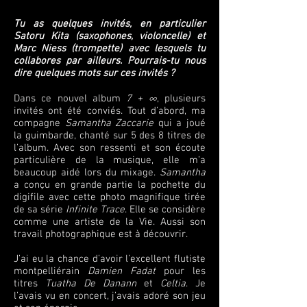
Tu as quelques invités, en particulier
Satoru Kita (saxophones, violoncelle) et
Marc Niess (trompette) avec lesquels tu
collabores par ailleurs. Pourrais-tu nous
dire quelques mots sur ces invités ?
Dans ce nouvel album
7 + ∞
, plusieurs
invités ont été conviés. Tout d’abord, ma
compagne
Samantha Zaccarie
qui a joué
la guimbarde, chanté sur 5 des 8 titres de
l’album. Avec son ressenti et son écoute
particulière de la musique, elle m’a
beaucoup aidé lors du mixage.
Samantha
a conçu en grande partie la pochette du
digifile avec cette photo magnifique tirée
de sa série
Infinite Trace
. Elle se considère
comme une artiste de la Vie. Aussi son
travail photographique est à découvrir.
J’ai eu la chance d’avoir l’excellent flutiste
montpelliérain
Damien Fadat
pour les
titres
Tuatha De Danann
et
Celtia
. Je
l’avais vu en concert, j’avais adoré son jeu