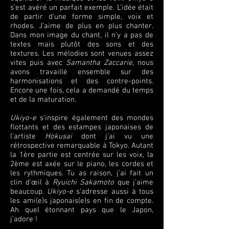
s’est avéré un parfait exemple. L’idée était
de partir d’une forme simple, voix et
rhodes. J’aime de plus en plus chanter.
Dans mon image du chant, il n’y a pas de
textes mais plutôt des sons et des
textures. Les mélodies sont venues assez
vites puis avec
Samantha Zaccarie
, nous
avons travaillé ensemble sur des
harmonisations et des contre-points.
Encore une fois, cela a demandé du temps
et de la maturation.
Ukiyo-e
s’inspire également des mondes
flottants et des estampes japonaises de
l’artiste
Hokusai
dont j’ai vu une
rétrospective remarquable à Tokyo. Autant
la 1ère partie est centrée sur les voix, la
2ème est axée sur le piano, les cordes et
les rythmiques. Tu as raison, j’ai fait un
clin d’œil à
Ryuichi Sakamoto
que j’aime
beaucoup.
Ukiyo-e
s’adresse aussi à tous
les ami(e)s japonais(e)s en fin de compte.
Ah quel étonnant pays que le Japon,
j’adore !