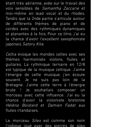
étant très aérienne, axée sur le travail des
voix sensibles de
Samantha Zaccarie
et
moi-même en lead vocal et du rhodes.
Tandis que la 2nde partie s’articule autour
de différents thèmes de piano et de
cordes avec des rythmiques dynamiques
et planantes à la fois. Pour ce titre, j’ai eu
la chance d’avoir l’excellent saxophoniste
japonais
Satoru Kita
.
Celtia
évoque les mondes celtes avec ses
thèmes harmonisés violons, flutes et
guitares. La rythmique ternaire en 12/8
est typique de la musique celtique. J’aime
l’énergie de cette musique, j’en écoute
souvent. Je ne suis pas loin de la
Bretagne. J’aime cette terre à l’énergie
brute ! Je souhaitais composer un
morceau avec cette influence. J’ai eu la
chance d’avoir la violoniste bretonne
Héléna Boistard
et
Damien Fadat
aux
flutes irlandaises.
Le morceau
Silex
est comme son nom
l’indique joué avec des pierres de silex